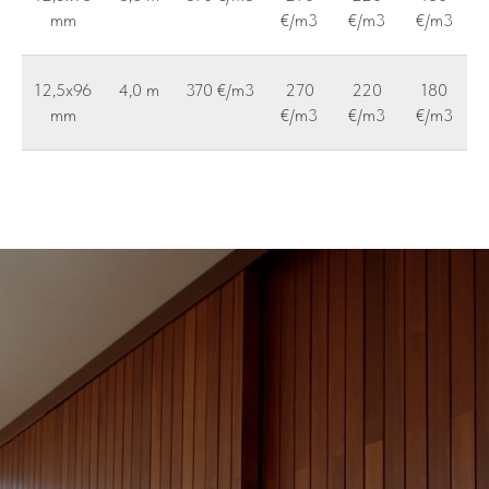
mm
€/m3
€/m3
€/m3
12,5x96
4,0 m
370 €/m3
270
220
180
mm
€/m3
€/m3
€/m3