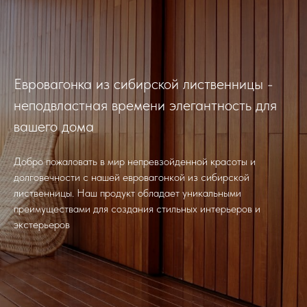
Евровагонка из сибирской лиственницы -
неподвластная времени элегантность для
вашего дома
Добро пожаловать в мир непревзойденной красоты и
долговечности с нашей евровагонкой из сибирской
лиственницы. Наш продукт обладает уникальными
преимуществами для создания стильных интерьеров и
экстерьеров